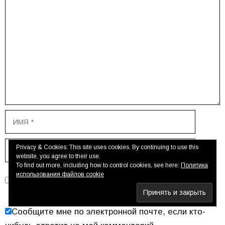
Имя
Email
Privacy & Cookies: This site uses cookies. By continuing to use this
website, you agree to their use.
To find out more, including how to control cookies, see here:
Политика
Сохранить моё имя, email и адрес сайта в этом
использования файлов cookie
браузере для последующих моих комментариев.
Сообщите мне по электронной почте, если кто-