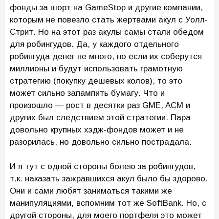
фонды за шорт на GameStop и другие компании,
которым не повезло стать жертвами акул с Уолл-
Стрит. Но на этот раз акулы самы стали обедом
для робингудов. Да, у каждого отдельного
робингуда денег не много, но если их соберутся
миллионы и будут использовать грамотную
стратегию (покупку дешевых колов), то это
может сильно запампить бумагу. Что и
произошло — рост в десятки раз GME, ACM и
других был следствием этой стратегии. Пара
довольно крупных хэдж-фондов может и не
разорилась, но довольно сильно пострадала.
И я тут с одной стороны болею за робингудов,
т.к. наказать зажравшихся акул было бы здорово.
Они и сами любят заниматься такими же
манипуляциями, вспомним тот же SoftBank. Но, с
другой стороны, для моего портфеля это может