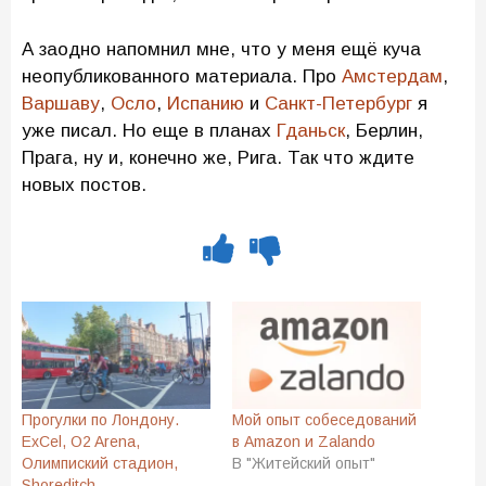
А заодно напомнил мне, что у меня ещё куча
неопубликованного материала. Про
Амстердам
,
Варшаву
,
Осло
,
Испанию
и
Санкт-Петербург
я
уже писал. Но еще в планах
Гданьск
, Берлин,
Прага, ну и, конечно же, Рига. Так что ждите
новых постов.
Прогулки по Лондону.
Мой опыт собеседований
ExCel, O2 Arena,
в Amazon и Zalando
Олимпиский стадион,
В "Житейский опыт"
Shoreditch.