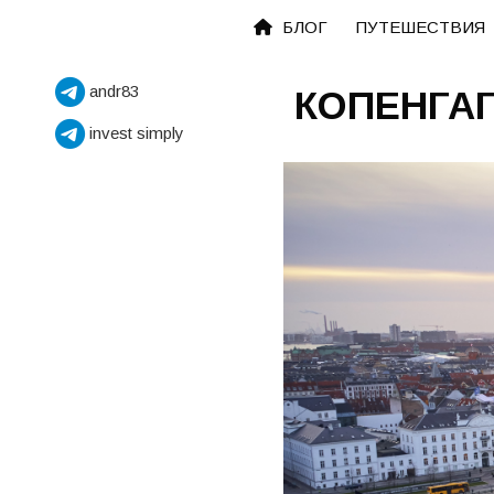
Перейти
БЛОГ
ПУТЕШЕСТВИЯ
к
содержимому
andr83
КОПЕНГА
invest simply